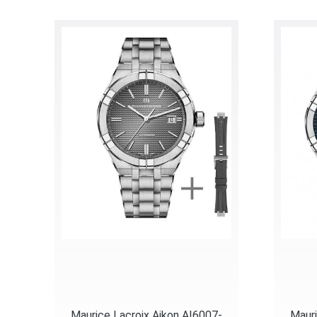
Maurice Lacroix Aikon AI6007-
Mauri