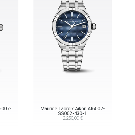
I6007-
Maurice Lacroix Aikon AI6007-
SS002-430-1
2.250,00
€