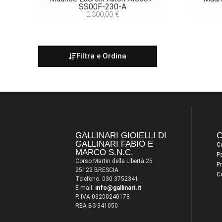
SS00F-230-A
2.300,00
€
Filtra e Ordina
GALLINARI GIOIELLI DI
C
GALLINARI FABIO E
Co
MARCO S.N.C.
P
Corso Martiri della Libertà 25
Pr
25122 BRESCIA
C
Telefono: 030 3752341
E-mail:
info@gallinari.it
P. IVA 03200240178
REA BS-341050