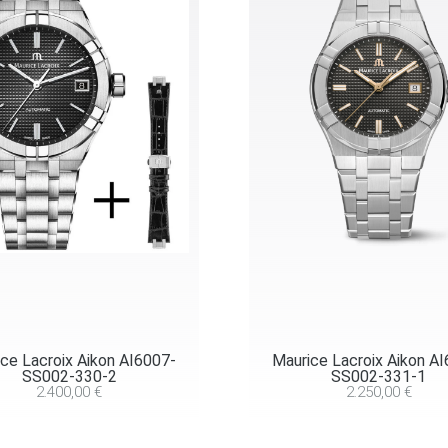
ce Lacroix Aikon AI6007-
Maurice Lacroix Aikon A
SS002-330-2
SS002-331-1
2.400,00
€
2.250,00
€