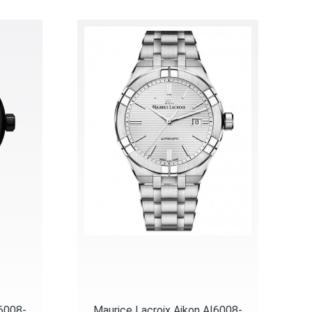
I6008-
Maurice Lacroix Aikon AI6008-