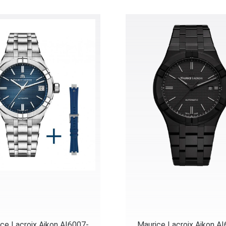
ce Lacroix Aikon AI6007-
Maurice Lacroix Aikon A