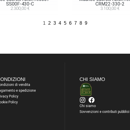
SS00F-430-C
CRM22-330-2
2.300,00
€
3.100,00
€
1
2
3
4
5
6
7
8
9
ONDIZIONI
CHI SIAMO
ndizioni di vendita
agamento e spedizione
ivacy Policy
ookie Policy
Chi siamo
Sovvenzioni e contributi pubblici