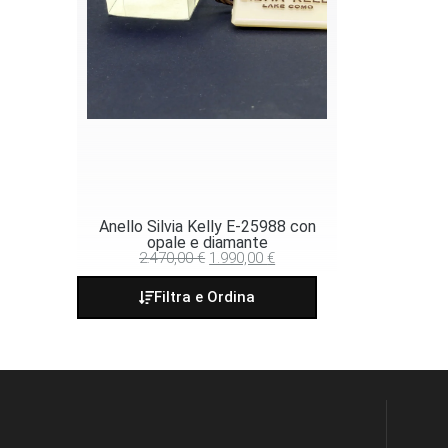
Anello Silvia Kelly E-25988 con
opale e diamante
2.470,00
€
1.990,00
€
Filtra e Ordina