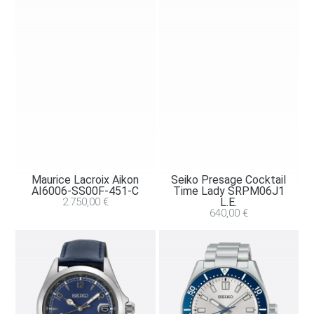
Maurice Lacroix Aikon
Seiko Presage Cocktail
AI6006-SS00F-451-C
Time Lady SRPM06J1
2.750,00
€
L.E.
640,00
€