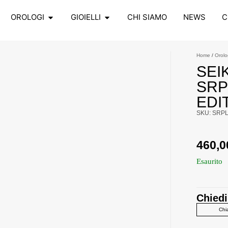
OROLOGI
GIOIELLI
CHI SIAMO
NEWS
C
Home
/
Orolo
SEI
SRP
EDI
SKU: SRP
460,
Esaurito
Chiedi
Chi