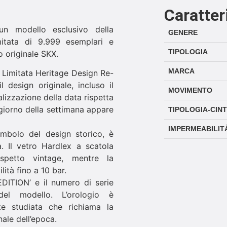
Caratter
 modello esclusivo della
GENERE
mitata di 9.999 esemplari e
TIPOLOGIA
 originale SKX.
MARCA
e Limitata Heritage Design Re-
l design originale, incluso il
MOVIMENTO
alizzazione della data rispetta
l giorno della settimana appare
TIPOLOGIA-CIN
IMPERMEABILIT
simbolo del design storico, è
. Il vetro Hardlex a scatola
 aspetto vintage, mentre la
ità fino a 10 bar.
 EDITION’ e il numero di serie
à del modello. L’orologio è
e studiata che richiama la
ale dell’epoca.