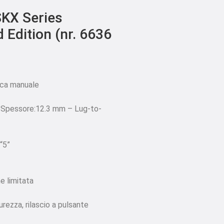
SKX Series
 Edition (nr. 6636
ica manuale
– Spessore:12.3 mm – Lug-to-
“5”
e limitata
urezza, rilascio a pulsante