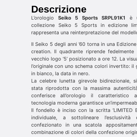
Descrizione
L’orologio
Seiko 5 Sports SRPL91K1
è un
collezione Seiko 5 Sports in edizione li
rappresenta una reinterpretazione del modello
Il Seiko 5 degli anni ’60 torna in una Edizion
creation. Il quadrante riprende fedelmente i
vecchio logo ‘5’ posizionato a ore 12. La visu
l’originale con uno schema colori invertito: i
in bianco, la data in nero.
La celebre lunetta girevole bidirezionale, 
stata riprodotta con la massima autenticità
conferisce all’orologio il caratteristico
tecnologia moderna garantisce un’impermeabil
Il fondello è inciso con la scritta ‘LIMITED
individuale, a sottolineare l’esclusivit
confezionato in una scatola appositament
combinazione di colori della confezione origin