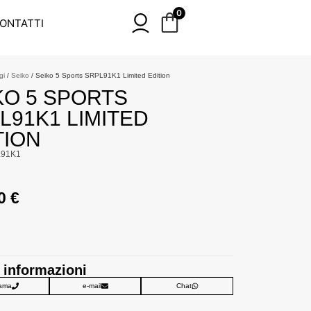
0
ONTATTI
gi
/
Seiko
/ Seiko 5 Sports SRPL91K1 Limited Edition
KO 5 SPORTS
L91K1 LIMITED
TION
L91K1
00
€
 informazioni
ama
e-mail
Chat