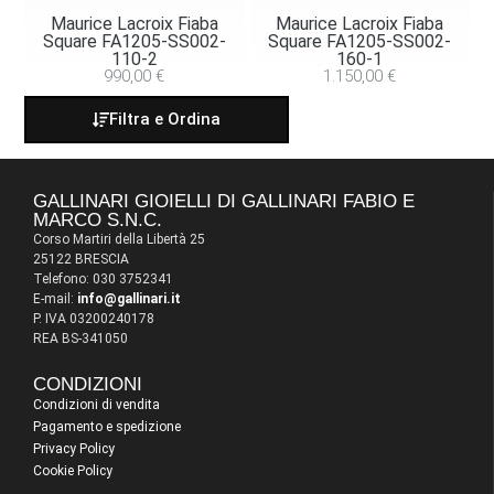
Maurice Lacroix Fiaba
Maurice Lacroix Fiaba
Square FA1205-SS002-
Square FA1205-SS002-
110-2
160-1
990,00
€
1.150,00
€
Filtra e Ordina
GALLINARI GIOIELLI DI GALLINARI FABIO E
MARCO S.N.C.
Corso Martiri della Libertà 25
25122 BRESCIA
Telefono: 030 3752341
E-mail:
info@gallinari.it
P. IVA 03200240178
REA BS-341050
CONDIZIONI
Condizioni di vendita
Pagamento e spedizione
Privacy Policy
Cookie Policy