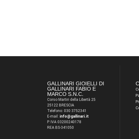
GALLINARI GIOIELLI DI
C
GALLINARI FABIO E
Co
MARCO S.N.C.
P
Corso Martiri della Libertà 25
Pr
25122 BRESCIA
C
Telefono: 030 3752341
E-mail:
info@gallinari.it
P. IVA 03200240178
REA BS-341050