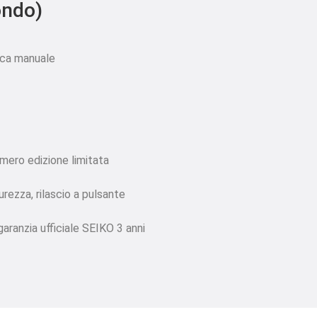
ondo)
ica manuale
umero edizione limitata
urezza, rilascio a pulsante
garanzia ufficiale SEIKO 3 anni