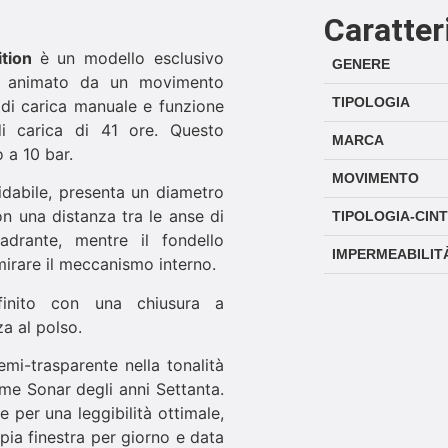
Caratter
ition
è un modello esclusivo
GENERE
 è animato da un movimento
TIPOLOGIA
di carica manuale e funzione
i carica di 41 ore. Questo
MARCA
 a 10 bar.
MOVIMENTO
sidabile, presenta un diametro
 una distanza tra le anse di
TIPOLOGIA-CIN
drante, mentre il fondello
IMPERMEABILIT
irare il meccanismo interno.
ifinito con una chiusura a
a al polso.
emi-trasparente nella tonalità
ime Sonar degli anni Settanta.
te per una leggibilità ottimale,
pia finestra per giorno e data