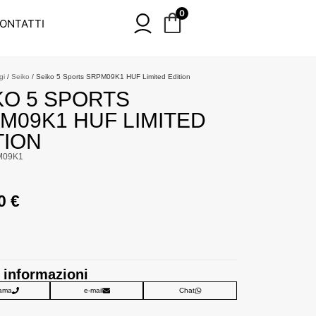
0
ONTATTI
gi
/
Seiko
/ Seiko 5 Sports SRPM09K1 HUF Limited Edition
KO 5 SPORTS
M09K1 HUF LIMITED
TION
M09K1
00
€
 informazioni
ama
e-mail
Chat