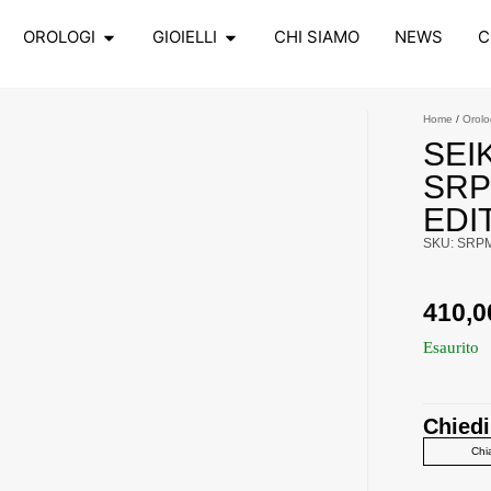
OROLOGI
GIOIELLI
CHI SIAMO
NEWS
C
Home
/
Orolo
SEI
SRP
EDI
SKU: SRP
410,
Esaurito
Chiedi
Chi