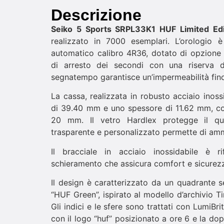
Descrizione
Seiko 5 Sports SRPL33K1 HUF Limited Ed
realizzato in 7000 esemplari. L’orologio
automatico calibro 4R36, dotato di opzione 
di arresto dei secondi con una riserva d
segnatempo garantisce un’impermeabilità fino
La cassa, realizzata in robusto acciaio inos
di 39.40 mm e uno spessore di 11.62 mm, con
20 mm. Il vetro Hardlex protegge il qua
trasparente e personalizzato permette di amm
Il bracciale in acciaio inossidabile è r
schieramento che assicura comfort e sicurezz
Il design è caratterizzato da un quadrante s
“HUF Green”, ispirato al modello d’archivio T
Gli indici e le sfere sono trattati con LumiBri
con il logo “huf” posizionato a ore 6 e la dop