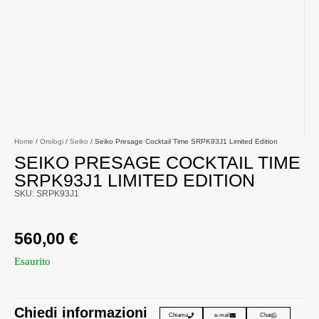
Home
/
Orologi
/
Seiko
/ Seiko Presage Cocktail Time SRPK93J1 Limited Edition
SEIKO PRESAGE COCKTAIL TIME
SRPK93J1 LIMITED EDITION
SKU: SRPK93J1
560,00
€
Esaurito
Chiedi informazioni
Chiama
e-mail
Chat