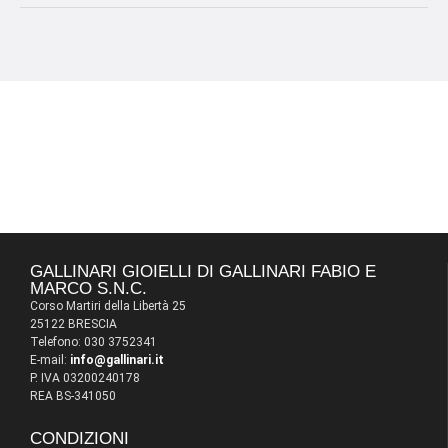
GALLINARI GIOIELLI DI GALLINARI FABIO E
MARCO S.N.C.
Corso Martiri della Libertà 25
25122 BRESCIA
Telefono: 030 3752341
E-mail:
info@gallinari.it
P. IVA 03200240178
REA BS-341050
CONDIZIONI