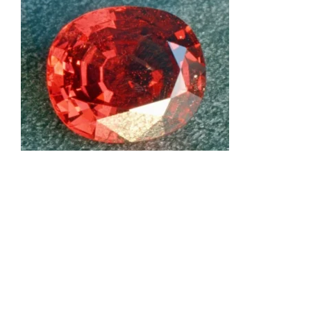
Il nome è probabilmente un derivato (diminutivo) di spina,
con allusione alla forma spigolosa dei cristalli.
Lo spinello spesso è confuso con il rubino e lo zaffiro.
Presenta un colore simile ed è presente negli stessi
giacimenti di queste gemme più preziose. Molte gemme
famose, ritenute un tempo rubini, analizzate con i moderni
metodi di indagine sono risultate essere spinelli. Ad esempio
il
“Rubino del Principe nero”
di forma ovale e lungo 5 cm, che
si trova nella Corona inglese e il
“Rubino di Timur”
di 361 ct,
montato su una collana di diamanti appartenente anch’essa