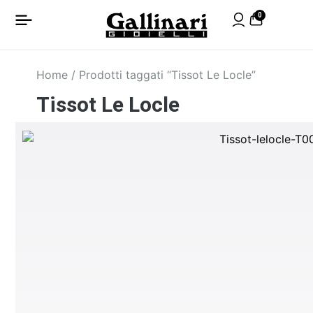
0
Home
/ Prodotti taggati “Tissot Le Locle”
Tissot Le Locle