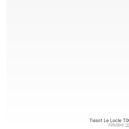
Tissot Le Locle 
725,00
€
5