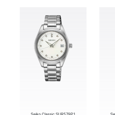
Seiko Classic SUR579P1
Se