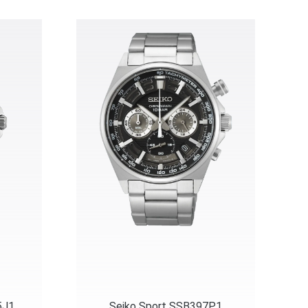
5J1
Seiko Sport SSB397P1