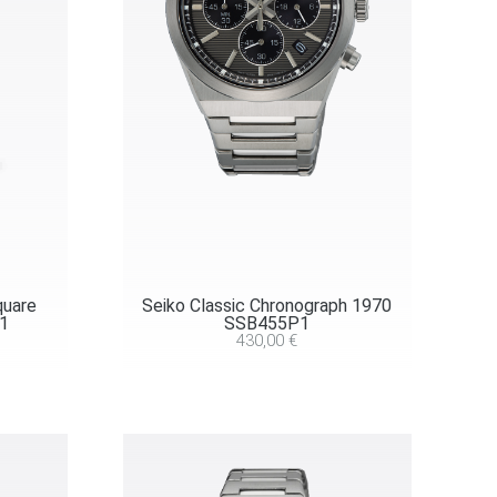
quare
Seiko Classic Chronograph 1970
1
SSB455P1
430,00
€