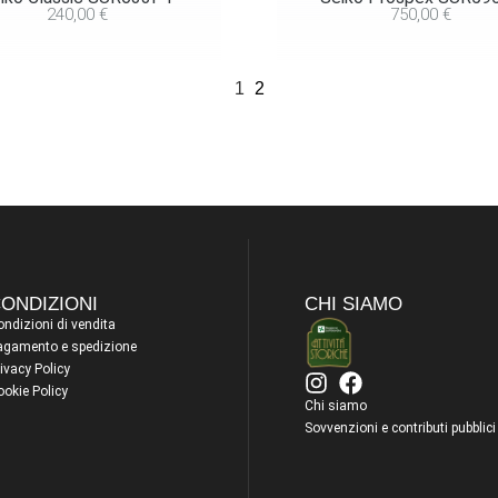
240,00
€
750,00
€
1
2
ONDIZIONI
CHI SIAMO
ndizioni di vendita
agamento e spedizione
ivacy Policy
ookie Policy
Chi siamo
Sovvenzioni e contributi pubblici