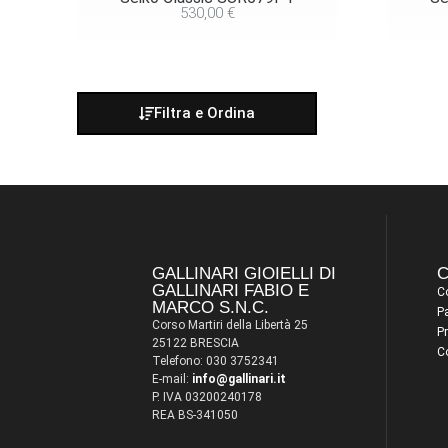
530,00
€
Filtra e Ordina
GALLINARI GIOIELLI DI
C
GALLINARI FABIO E
Co
MARCO S.N.C.
P
Corso Martiri della Libertà 25
Pr
25122 BRESCIA
C
Telefono: 030 3752341
E-mail:
info@gallinari.it
P. IVA 03200240178
REA BS-341050