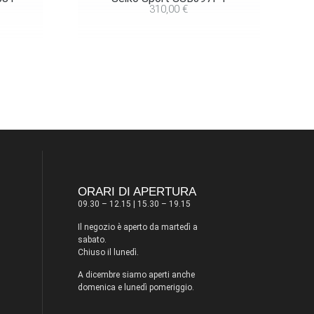
310,00
€
ORARI DI APERTURA
09.30 – 12.15 | 15.30 – 19.15
Il negozio è aperto da martedì a
sabato.
Chiuso il lunedì.
A dicembre siamo aperti anche
domenica e lunedì pomeriggio.