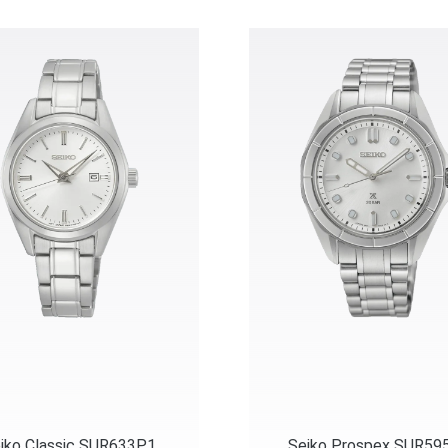
iko Classic SUR633P1
Seiko Prospex SUR59