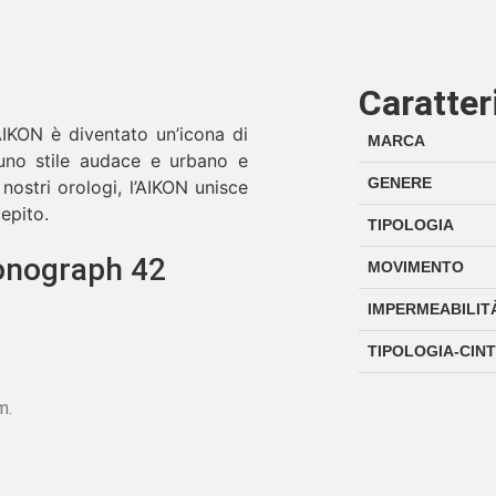
Caratter
’AIKON è diventato un’icona di
MARCA
 uno stile audace e urbano e
GENERE
nostri orologi, l’AIKON unisce
epito.
TIPOLOGIA
onograph 42
MOVIMENTO
IMPERMEABILIT
TIPOLOGIA-CIN
m.