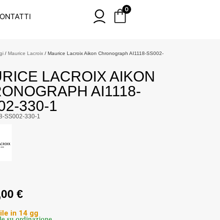
0
ONTATTI
gi
/
Maurice Lacroix
/ Maurice Lacroix Aikon Chronograph AI1118-SS002-
RICE LACROIX AIKON
ONOGRAPH AI1118-
02-330-1
18-SS002-330-1
,00
€
ile in 14 gg
le su ordinazione