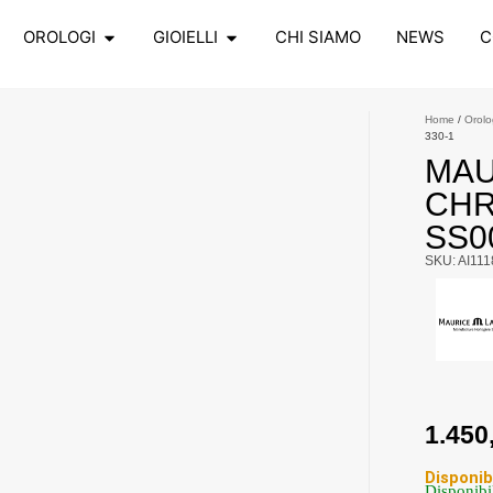
OROLOGI
GIOIELLI
CHI SIAMO
NEWS
C
Home
/
Orolo
330-1
MAU
CHR
SS0
SKU: AI11
1.450
Disponib
Disponibi