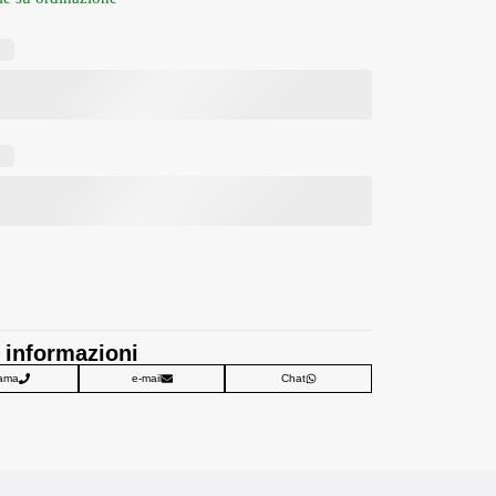
 informazioni
ama
e-mail
Chat