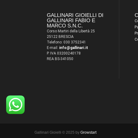
GALLINARI GIOIELLI DI
C
GALLINARI FABIO E
Co
MARCO S.N.C.
P
Corso Martiri della Libertà 25
Pr
25122 BRESCIA
C
Telefono: 030 3752341
E-mail:
info@gallinari.it
P. IVA 03200240178
REA BS-341050
Gallinari Gioielli © 2025 by
Growstart