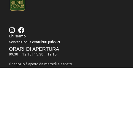
Chi siamo
Sovvenzioni e contributi pubblici
ORARI DI APERTURA
09.30 – 12.15 | 15.30 – 19.15
Il negozio è aperto da martedì a sabato.
Chiuso il lunedì.
A dicembre siamo aperti anche domenica e lunedì pomeriggio.
Gallinari Gioielli © 2025 by
Growstart