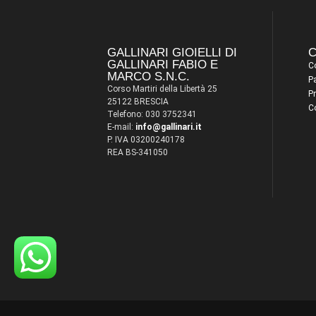
GALLINARI GIOIELLI DI
C
GALLINARI FABIO E
Co
MARCO S.N.C.
P
Corso Martiri della Libertà 25
Pr
25122 BRESCIA
C
Telefono: 030 3752341
E-mail:
info@gallinari.it
P. IVA 03200240178
REA BS-341050