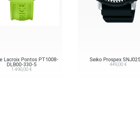
e Lacroix Pontos PT1008-
Seiko Prospex SNJ02
DLB00-330-5
449,00
€
1.490,00
€