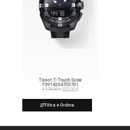
Tissot T-Touch Solar
T0914204705701
1.175,00
€
825,00
€
Filtra e Ordina