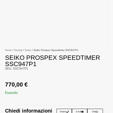
Home
/
Orologi
/
Seiko
/ Seiko Prospex Speedtimer SSC947P1
SEIKO PROSPEX SPEEDTIMER
SSC947P1
SKU: SSC947P1
770,00
€
Esaurito
Chiedi informazioni
Chiama
e-mail
Chat