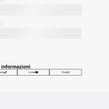
 informazioni
ama
e-mail
Chat