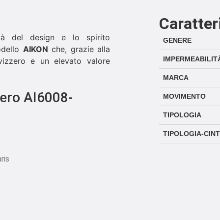
Caratter
tà del design e lo spirito
GENERE
odello
AIKON
che, grazie alla
IMPERMEABILIT
 svizzero e un elevato valore
MARCA
nero AI6008-
MOVIMENTO
TIPOLOGIA
TIPOLOGIA-CIN
ris