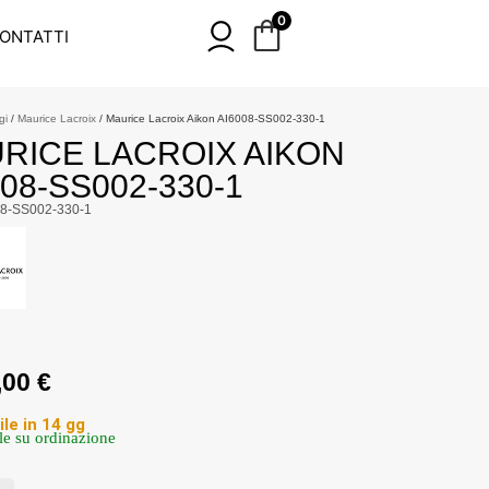
0
ONTATTI
gi
/
Maurice Lacroix
/ Maurice Lacroix Aikon AI6008-SS002-330-1
RICE LACROIX AIKON
008-SS002-330-1
08-SS002-330-1
,00
€
ile in 14 gg
le su ordinazione