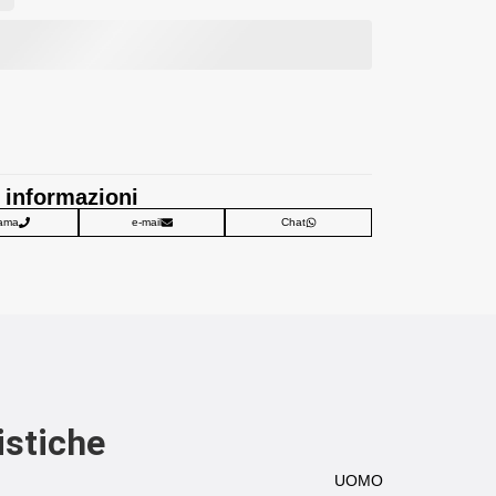
 informazioni
ama
e-mail
Chat
istiche
UOMO