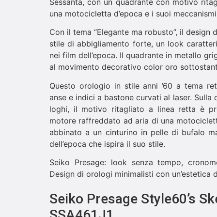
Sessanta, con un quadrante con motivo ritagl
una motocicletta d’epoca e i suoi meccanismi 
Con il tema “Elegante ma robusto”, il design 
stile di abbigliamento forte, un look caratter
nei film dell’epoca. Il quadrante in metallo gr
al movimento decorativo color oro sottostant
Questo orologio in stile anni ’60 a tema ret
anse e indici a bastone curvati al laser. Sulla
loghi, il motivo ritagliato a linea retta è 
motore raffreddato ad aria di una motociclet
abbinato a un cinturino in pelle di bufalo m
dell’epoca che ispira il suo stile.
Seiko Presage: look senza tempo, cronome
Design di orologi minimalisti con un’estetica
Seiko Presage Style60’s S
SSA461J1