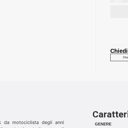
Chiedi
Chi
Caratter
k da motociclista degli anni
GENERE