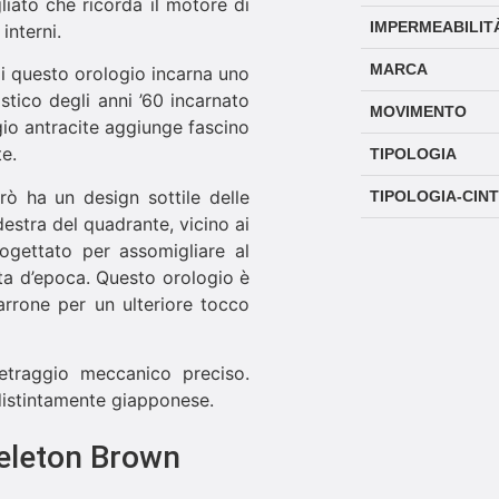
iato che ricorda il motore di
IMPERMEABILIT
interni.
MARCA
di questo orologio incarna uno
istico degli anni ’60 incarnato
MOVIMENTO
igio antracite aggiunge fascino
e.
TIPOLOGIA
rò ha un design sottile delle
TIPOLOGIA-CIN
 destra del quadrante, vicino ai
progettato per assomigliare al
ta d’epoca. Questo orologio è
arrone per un ulteriore tocco
traggio meccanico preciso.
 distintamente giapponese.
keleton Brown