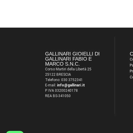
GALLINARI GIOIELLI DI
C
GALLINARI FABIO E
Co
MARCO S.N.C.
P
Corso Martiri della Libertà 25
Pr
25122 BRESCIA
C
Telefono: 030 3752341
E-mail:
info@gallinari.it
P. IVA 03200240178
REA BS-341050