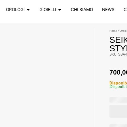
OROLOGI
GIOIELLI
CHI SIAMO
NEWS
C
Home
/
Orolo
SEI
STY
SKU: SSA4
700,
Disponib
Disponibi