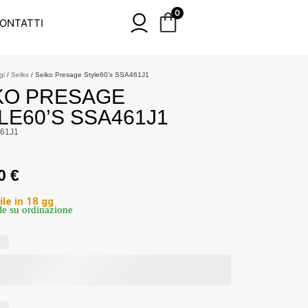
0
ONTATTI
gi
/
Seiko
/ Seiko Presage Style60’s SSA461J1
KO PRESAGE
LE60’S SSA461J1
61J1
00
€
ile in 18 gg
le su ordinazione