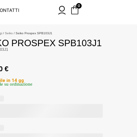
0
ONTATTI
gi
/
Seiko
/ Seiko Prospex SPB103J1
KO PROSPEX SPB103J1
03J1
00
€
ile in 14 gg
le su ordinazione