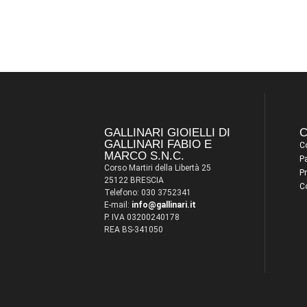
GALLINARI GIOIELLI DI
C
GALLINARI FABIO E
Co
MARCO S.N.C.
P
Corso Martiri della Libertà 25
Pr
25122 BRESCIA
C
Telefono: 030 3752341
E-mail:
info@gallinari.it
P. IVA 03200240178
REA BS-341050