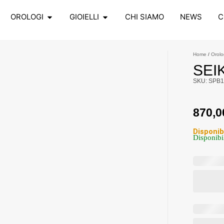
OROLOGI
GIOIELLI
CHI SIAMO
NEWS
C
Home
/
Orolo
SEI
SKU: SPB1
870,
Disponib
Disponibi