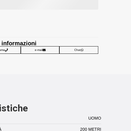
 informazioni
ama
e-mail
Chat
istiche
UOMO
À
200 METRI