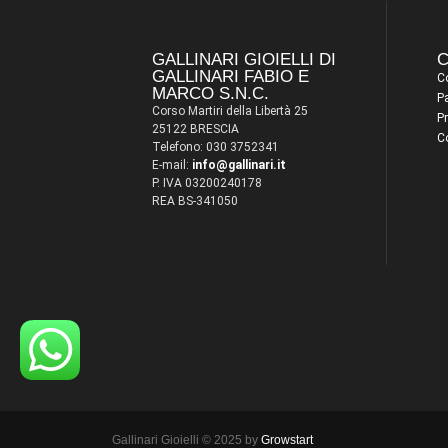
GALLINARI GIOIELLI DI
C
GALLINARI FABIO E
Co
MARCO S.N.C.
P
Corso Martiri della Libertà 25
Pr
25122 BRESCIA
C
Telefono: 030 3752341
E-mail:
info@gallinari.it
P. IVA 03200240178
REA BS-341050
Gallinari Gioielli © 2025 by
Growstart