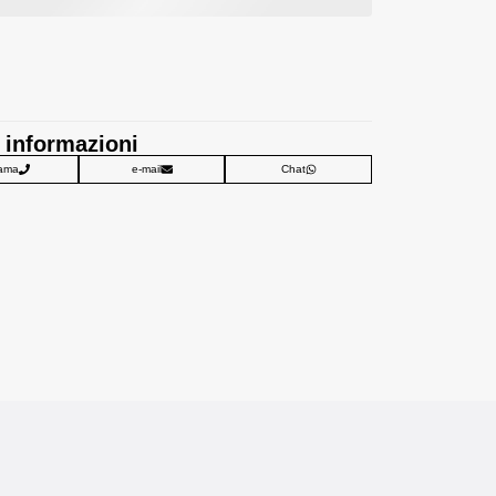
 informazioni
ama
e-mail
Chat