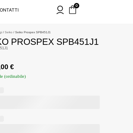
0
ONTATTI
gi
/
Seiko
/ Seiko Prospex SPB451J1
KO PROSPEX SPB451J1
51J1
,00
€
le (ordinabile)