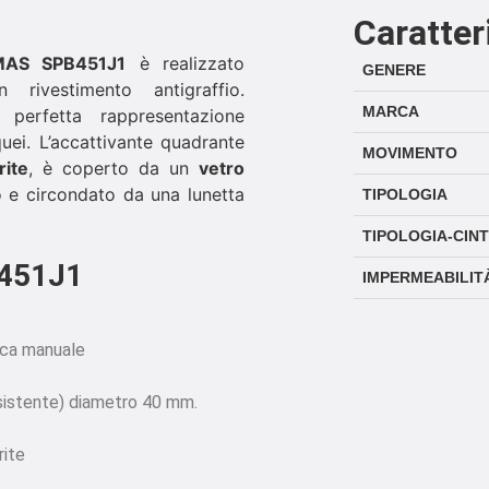
Caratter
MAS SPB451J1
è realizzato
GENERE
 rivestimento antigraffio.
MARCA
perfetta rappresentazione
quei. L’accattivante quadrante
MOVIMENTO
rite
, è coperto da un
vetro
 e circondato da una lunetta
TIPOLOGIA
TIPOLOGIA-CIN
B451J1
IMPERMEABILIT
ica manuale
esistente) diametro 40 mm.
rite