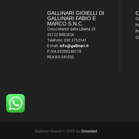
GALLINARI GIOIELLI DI
C
GALLINARI FABIO E
Co
MARCO S.N.C.
P
Corso Martiri della Libertà 25
Pr
25122 BRESCIA
C
Telefono: 030 3752341
E-mail:
info@gallinari.it
P. IVA 03200240178
REA BS-341050
Gallinari Gioielli © 2025 by
Growstart