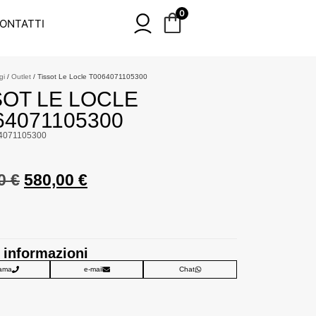
0
ONTATTI
gi
/
Outlet
/ Tissot Le Locle T0064071105300
SOT LE LOCLE
64071105300
4071105300
00
€
580,00
€
 informazioni
ama
e-mail
Chat