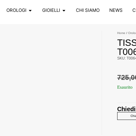
OROLOGI
GIOIELLI
CHI SIAMO
NEWS
C
Home
/
Orolo
TIS
T00
SKU: T006
725,
Esaurito
Chiedi
Chi