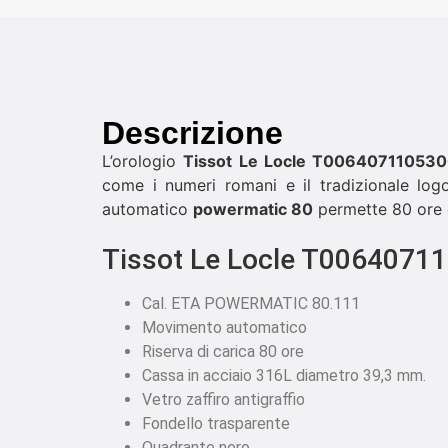
Descrizione
L’orologio
Tissot Le Locle T00640711053
come i numeri romani e il tradizionale log
automatico
powermatic 80
permette 80 ore d
Tissot Le Locle T0064071
Cal. ETA POWERMATIC 80.111
Movimento automatico
Riserva di carica 80 ore
Cassa in acciaio 316L diametro 39,3 mm.
Vetro zaffiro antigraffio
Fondello trasparente
Quadrante nero