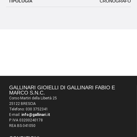
TIPOLOGIA
CRONOGRAFO
GALLINARI GIOIELLI DI GALLINARI FABIO E
MARCO S.N.C.
Corso Martiri della Libertà 25
25122 BRESCIA
Telefono: 030 3752341
E-mail:
info@gallinari.it
P. IVA 03200240178
REA BS-341050