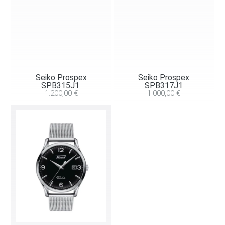
Seiko Prospex
Seiko Prospex
SPB315J1
SPB317J1
1.200,00
€
1.000,00
€