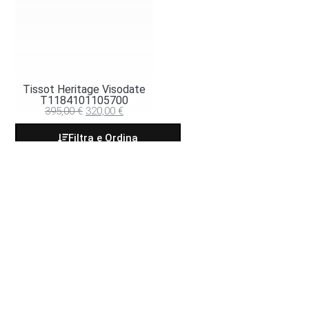
Tissot Heritage Visodate
T1184101105700
395,00
€
320,00
€
Filtra e Ordina
GALLINARI GIOIELLI DI GALLINARI FABIO E
MARCO S.N.C.
Corso Martiri della Libertà 25
25122 BRESCIA
Telefono: 030 3752341
E-mail:
info@gallinari.it
P. IVA 03200240178
REA BS-341050
CONDIZIONI