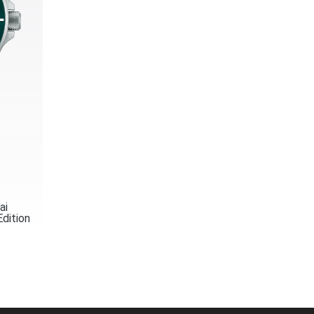
ai
dition