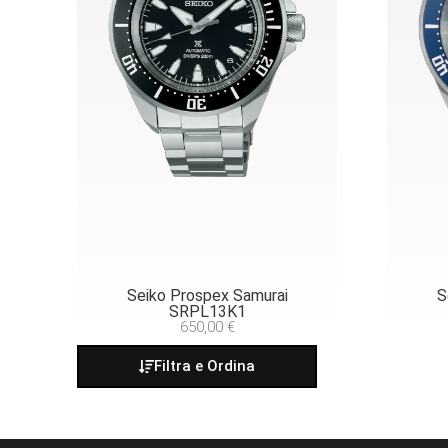
Seiko Prospex Samurai
S
SRPL13K1
650,00
€
Filtra e Ordina