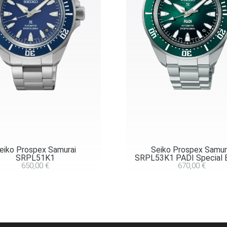
eiko Prospex Samurai
Seiko Prospex Samur
SRPL51K1
SRPL53K1 PADI Special E
650,00
€
670,00
€