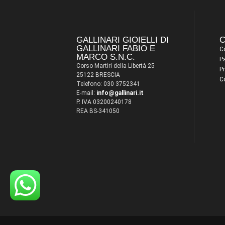
GALLINARI GIOIELLI DI
C
GALLINARI FABIO E
Co
MARCO S.N.C.
P
Corso Martiri della Libertà 25
Pr
25122 BRESCIA
C
Telefono: 030 3752341
E-mail:
info@gallinari.it
P. IVA 03200240178
REA BS-341050