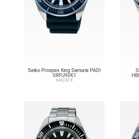
Seiko Prospex King Samurai PADI
S
SRPJ93K1
HBB
640,00
€