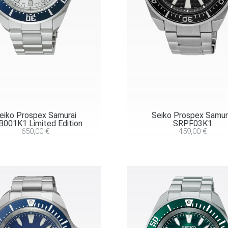
eiko Prospex Samurai
Seiko Prospex Samur
001K1 Limited Edition
SRPF03K1
650,00
€
459,00
€