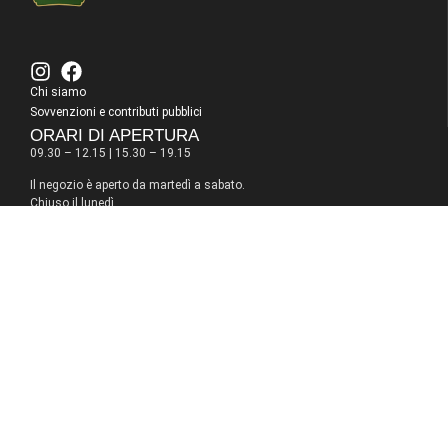
Chi siamo
Sovvenzioni e contributi pubblici
ORARI DI APERTURA
09.30 – 12.15 | 15.30 – 19.15
Il negozio è aperto da martedì a sabato.
Chiuso il lunedì.
A dicembre siamo aperti anche domenica e lunedì pomeriggio.
Gallinari Gioielli © 2025 by
Growstart
Bonifico Bancario