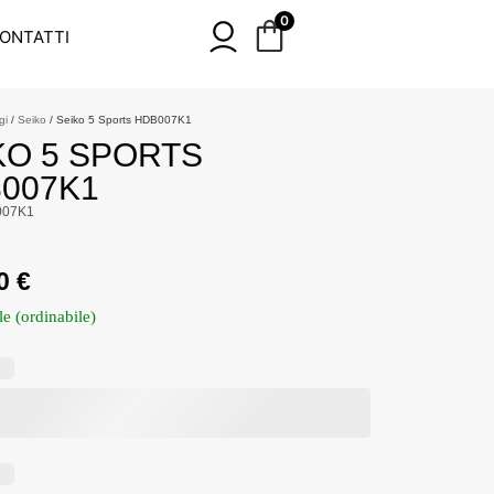
0
ONTATTI
gi
/
Seiko
/ Seiko 5 Sports HDB007K1
KO 5 SPORTS
007K1
007K1
00
€
le (ordinabile)