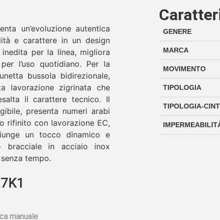
Caratter
nta un’evoluzione autentica
GENERE
ità e carattere in un design
MARCA
edita per la linea, migliora
per l’uso quotidiano. Per la
MOVIMENTO
netta bussola bidirezionale,
ata lavorazione zigrinata che
TIPOLOGIA
alta il carattere tecnico. Il
TIPOLOGIA-CIN
ibile, presenta numeri arabi
o rifinito con lavorazione EC,
IMPERMEABILIT
giunge un tocco dinamico e
o bracciale in acciaio inox
e senza tempo.
07K1
ica manuale