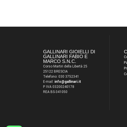
GALLINARI GIOIELLI DI
C
GALLINARI FABIO E
Co
MARCO S.N.C.
P
Corso Martiri della Libertà 25
Pr
25122 BRESCIA
C
Telefono: 030 3752341
E-mail:
info@gallinari.it
P. IVA 03200240178
REA BS-341050