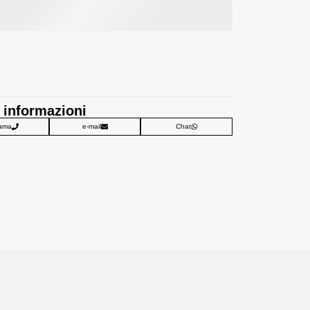
 informazioni
ama
e-mail
Chat