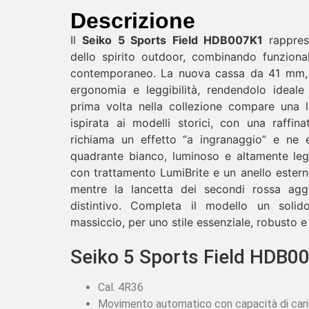
Descrizione
Il
Seiko 5 Sports Field HDB007K1
rapprese
dello spirito outdoor, combinando funzional
contemporaneo. La nuova cassa da 41 mm, in
ergonomia e leggibilità, rendendolo ideale 
prima volta nella collezione compare una lu
ispirata ai modelli storici, con una raffin
richiama un effetto “a ingranaggio” e ne es
quadrante bianco, luminoso e altamente legg
con trattamento LumiBrite e un anello estern
mentre la lancetta dei secondi rossa ag
distintivo. Completa il modello un solid
massiccio, per uno stile essenziale, robusto 
Seiko 5 Sports Field HDB0
Cal. 4R36
Movimento automatico con capacità di car