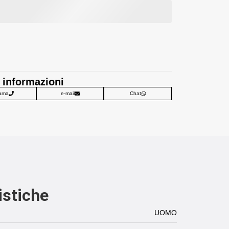
 informazioni
ama
e-mail
Chat
istiche
UOMO