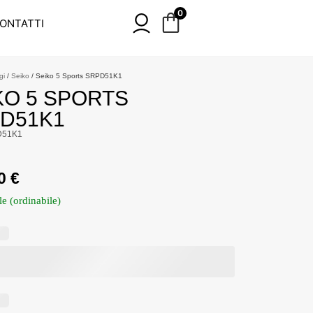
0
ONTATTI
gi
/
Seiko
/ Seiko 5 Sports SRPD51K1
KO 5 SPORTS
D51K1
D51K1
00
€
le (ordinabile)