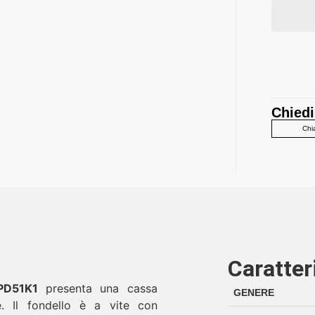
Chiedi
Chi
Caratter
RPD51K1
presenta una cassa
GENERE
. Il fondello è a vite con