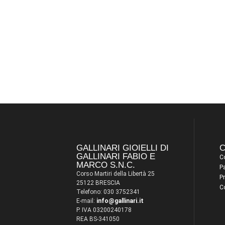
GALLINARI GIOIELLI DI
C
GALLINARI FABIO E
Co
MARCO S.N.C.
P
Corso Martiri della Libertà 25
Pr
25122 BRESCIA
C
Telefono: 030 3752341
E-mail:
info@gallinari.it
P. IVA 03200240178
REA BS-341050