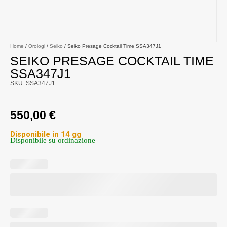
Home
/
Orologi
/
Seiko
/ Seiko Presage Cocktail Time SSA347J1
SEIKO PRESAGE COCKTAIL TIME
SSA347J1
SKU: SSA347J1
550,00
€
Disponibile in 14 gg
Disponibile su ordinazione