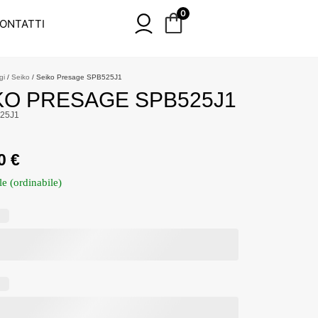
0
ONTATTI
gi
/
Seiko
/ Seiko Presage SPB525J1
KO PRESAGE SPB525J1
25J1
00
€
le (ordinabile)