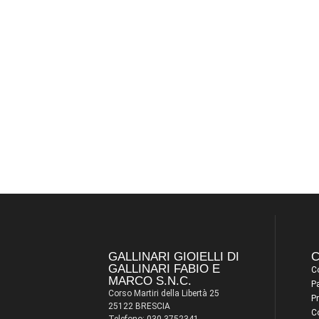
GALLINARI GIOIELLI DI
C
GALLINARI FABIO E
Co
MARCO S.N.C.
P
Corso Martiri della Libertà 25
Pr
25122 BRESCIA
C