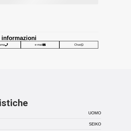
 informazioni
ama
e-mail
Chat
istiche
UOMO
SEIKO