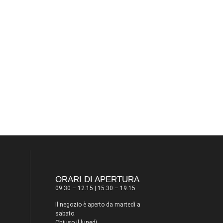
ORARI DI APERTURA
09.30 – 12.15 | 15.30 – 19.15
Il negozio è aperto da martedì a
sabato.
Chiuso il lunedì.