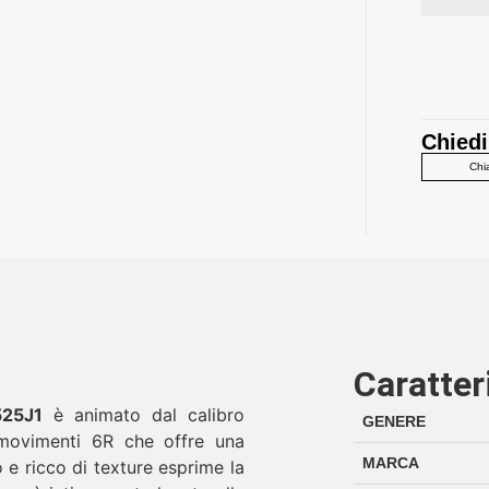
Chiedi
Chi
Caratter
525J1
è animato dal calibro
GENERE
 movimenti 6R che offre una
MARCA
o e ricco di texture esprime la