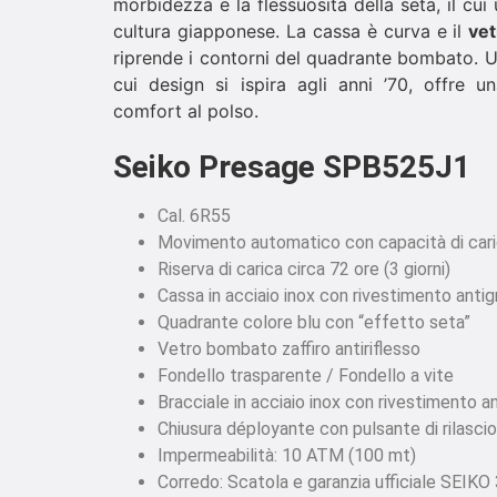
morbidezza e la flessuosità della seta, il cui
cultura giapponese. La cassa è curva e il
vet
riprende i contorni del quadrante bombato. Un 
cui design si ispira agli anni ’70, offre 
comfort al polso.
Seiko Presage SPB525J1
Cal. 6R55
Movimento automatico con capacità di car
Riserva di carica circa 72 ore (3 giorni)
Cassa in acciaio inox con rivestimento anti
Quadrante colore blu con “effetto seta”
Vetro bombato zaffiro antiriflesso
Fondello trasparente / Fondello a vite
Bracciale in acciaio inox con rivestimento an
Chiusura déployante con pulsante di rilascio
Impermeabilità: 10 ATM (100 mt)
Corredo: Scatola e garanzia ufficiale SEIKO 