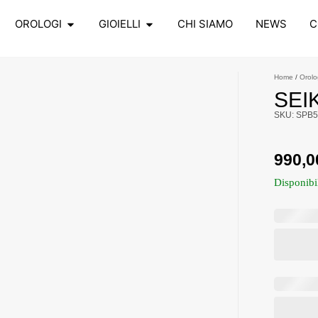
OROLOGI
GIOIELLI
CHI SIAMO
NEWS
C
Home
/
Orolo
SEI
SKU: SPB5
990,
Disponibi