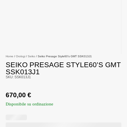
Home
/
Orologi
/
Seiko
/ Seiko Presage Style60’s GMT SSK013J1
SEIKO PRESAGE STYLE60’S GMT
SSK013J1
SKU: SSK013J1
670,00
€
Disponibile su ordinazione