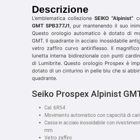
Descrizione
L’emblematica collezione
SEIKO “Alpinist”
co
GMT SPB377J1
, pur mantenendo il suo inimi
Questo orologio automatico è dotato di m
GMT. Il quadrante in acciaio inossidabile an
vetro zaffiro curvo antiriflesso. Il magnifi
lunetta interna bidirezionale con punti cardina
di Lumibrite. Questo orologio Prospex è imp
dotato di un cinturino in pelle blu che si abb
quadrante.
Seiko Prospex Alpinist G
Cal. 6R54
Movimento automatico con capacità di car
Cassa in acciaio inossidabile con rivestimen
mm.
Vetro zaffiro