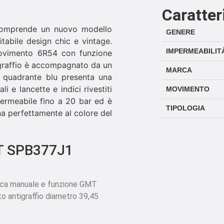
Caratter
mprende un nuovo modello
GENERE
tabile design chic e vintage.
IMPERMEABILIT
ovimento 6R54 con funzione
tigraffio è accompagnato da un
MARCA
co quadrante blu presenta una
li e lancette e indici rivestiti
MOVIMENTO
ermeabile fino a 20 bar ed è
TIPOLOGIA
ina perfettamente al colore del
MT SPB377J1
ica manuale e funzione GMT
to antigraffio diametro 39,45