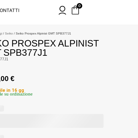
0
ONTATTI
gi
/
Seiko
/ Seiko Prospex Alpinist GMT SPB377J1
KO PROSPEX ALPINIST
 SPB377J1
77J1
,00
€
ile in 16 gg
le su ordinazione