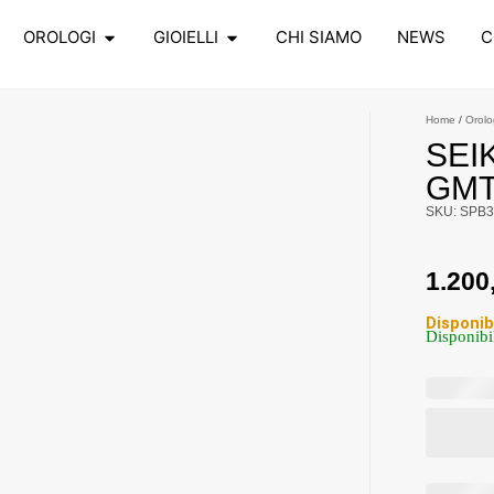
OROLOGI
GIOIELLI
CHI SIAMO
NEWS
C
Home
/
Orolo
SEI
GMT
SKU: SPB3
1.200
Disponib
Disponibi