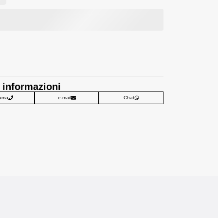
 informazioni
ama
e-mail
Chat