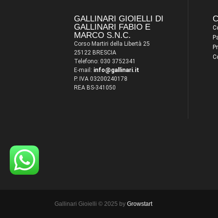
GALLINARI GIOIELLI DI
C
GALLINARI FABIO E
Co
MARCO S.N.C.
P
Corso Martiri della Libertà 25
Pr
25122 BRESCIA
C
Telefono: 030 3752341
E-mail:
info@gallinari.it
P. IVA 03200240178
REA BS-341050
Gallinari Gioielli © 2025 by
Growstart