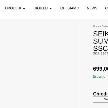
OROLOGI
GIOIELLI
CHI SIAMO
NEWS
C
Home
/
Orolo
SEI
SUM
SSC
SKU: SSC
699,
Esaurito
Chiedi
Chi