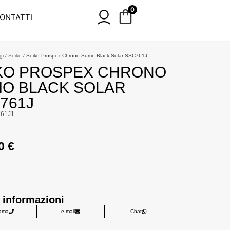
0
ONTATTI
gi
/
Seiko
/ Seiko Prospex Chrono Sumo Black Solar SSC761J
KO PROSPEX CHRONO
O BLACK SOLAR
761J
761J1
00
€
 informazioni
ama
e-mail
Chat