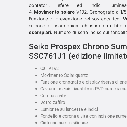
contatori, sfere ed indici lumine
4.
Movimento
solare
V192. Cronografo a 1/5°
Funzione di prevenzione del sovraccarico.
V
silicone a fisarmonica, chiusura con fibbi
esemplari.
Numero di serie inciso sul fondell
Seiko Prospex Chrono Sumo
SSC761J1 (edizione limitat
Cal. V192
Movimento Solar quartz
Funzione cronografo e display riserva di ene
Cassa in acciaio rivestito in PVD nero diam
Corona a vite
Vetro zaffiro
Lumibrite su lancette e indici
Fondello e corona a vite con incisione numer
Cinturino nero in silicone