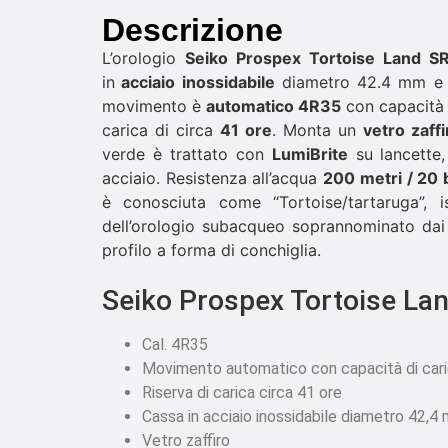
Descrizione
L’orologio
Seiko Prospex Tortoise Land S
in
acciaio inossidabile
diametro 42.4 mm e u
movimento è
automatico 4R35
con capacità 
carica di circa
41 ore
. Monta un
vetro zaffi
verde è trattato con
LumiBrite
su lancette, 
acciaio. Resistenza all’acqua
200 metri / 20 
è conosciuta come “Tortoise/tartaruga”, i
dell’orologio subacqueo soprannominato dai 
profilo a forma di conchiglia.
Seiko Prospex Tortoise L
Cal. 4R35
Movimento automatico con capacità di car
Riserva di carica circa 41 ore
Cassa in acciaio inossidabile diametro 42,4
Vetro zaffiro