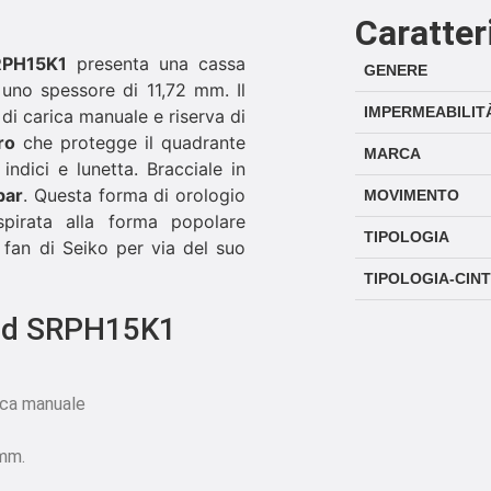
Caratter
RPH15K1
presenta una cassa
GENERE
no spessore di 11,72 mm. Il
IMPERMEABILIT
di carica manuale e riserva di
ro
che protegge il quadrante
MARCA
indici e lunetta. Bracciale in
bar
. Questa forma di orologio
MOVIMENTO
spirata alla forma popolare
TIPOLOGIA
fan di Seiko per via del suo
TIPOLOGIA-CIN
and SRPH15K1
ica manuale
 mm.