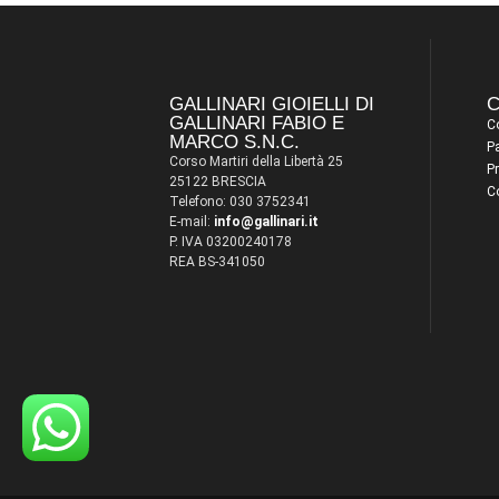
GALLINARI GIOIELLI DI
C
GALLINARI FABIO E
Co
MARCO S.N.C.
P
Corso Martiri della Libertà 25
Pr
25122 BRESCIA
C
Telefono: 030 3752341
E-mail:
info@gallinari.it
P. IVA 03200240178
REA BS-341050