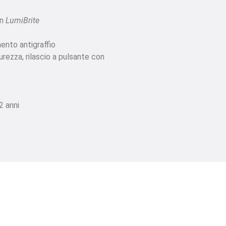
on
LumiBrite
mento antigraffio
urezza, rilascio a pulsante con
2 anni