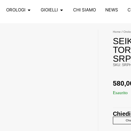
OROLOGI
GIOIELLI
CHI SIAMO
NEWS
C
Home
/
Orolo
SEI
TOR
SRP
SKU: SRP
580,
Esaurito
Chiedi
Chi