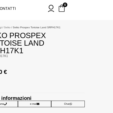
0
ONTATTI
gi
/
Seiko
/ Seiko Prospex Tortoise Land SRPH17K1
KO PROSPEX
TOISE LAND
H17K1
H17K1
00
€
 informazioni
ama
e-mail
Chat