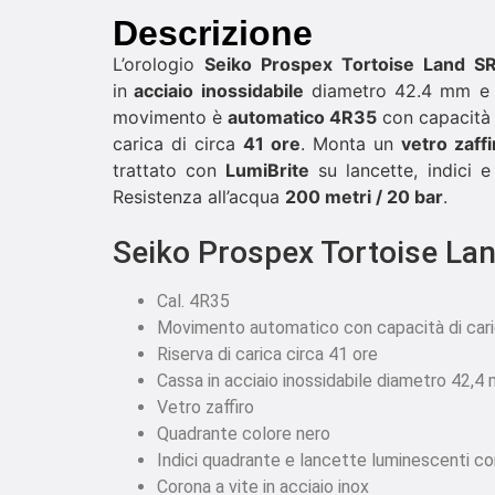
Descrizione
L’orologio
Seiko Prospex Tortoise Land S
in
acciaio inossidabile
diametro 42.4 mm e u
movimento è
automatico 4R35
con capacità 
carica di circa
41 ore
. Monta un
vetro zaffi
trattato con
LumiBrite
su lancette, indici e 
Resistenza all’acqua
200 metri / 20 bar
.
Seiko Prospex Tortoise L
Cal. 4R35
Movimento automatico con capacità di car
Riserva di carica circa 41 ore
Cassa in acciaio inossidabile diametro 42,4
Vetro zaffiro
Quadrante colore nero
Indici quadrante e lancette luminescenti c
Corona a vite in acciaio inox