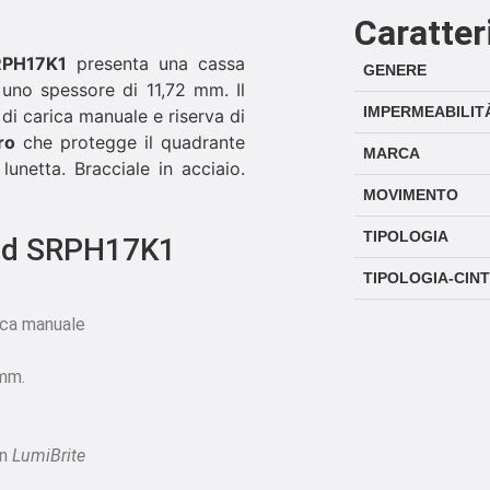
Caratter
RPH17K1
presenta una cassa
GENERE
no spessore di 11,72 mm. Il
IMPERMEABILIT
di carica manuale e riserva di
ro
che protegge il quadrante
MARCA
lunetta. Bracciale in acciaio.
MOVIMENTO
TIPOLOGIA
and SRPH17K1
TIPOLOGIA-CIN
ica manuale
 mm.
on
LumiBrite