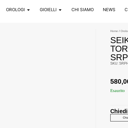
OROLOGI
GIOIELLI
CHI SIAMO
NEWS
C
Home
/
Orolo
SEI
TOR
SRP
SKU: SRP
580,
Esaurito
Chiedi
Chi