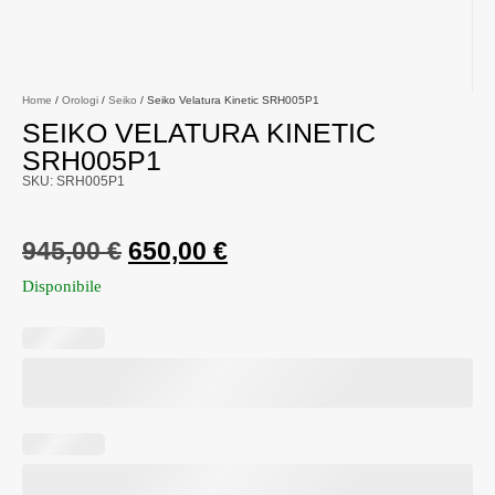
Home
/
Orologi
/
Seiko
/ Seiko Velatura Kinetic SRH005P1
SEIKO VELATURA KINETIC
SRH005P1
SKU: SRH005P1
945,00
€
650,00
€
Disponibile