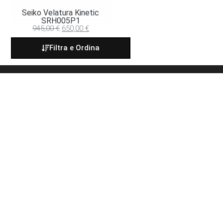
Seiko Velatura Kinetic
SRH005P1
945,00
€
650,00
€
Filtra e Ordina
GALLINARI GIOIELLI DI GALLINARI FABIO E
MARCO S.N.C.
Corso Martiri della Libertà 25
25122 BRESCIA
Telefono: 030 3752341
E-mail:
info@gallinari.it
P. IVA 03200240178
REA BS-341050
CONDIZIONI
Condizioni di vendita
Pagamento e spedizione
Privacy Policy
Cookie Policy
CHI SIAMO