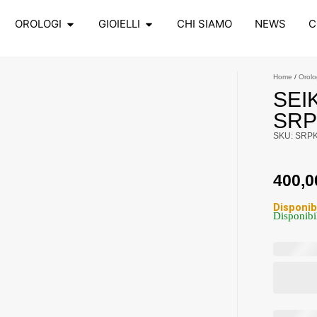
OROLOGI
GIOIELLI
CHI SIAMO
NEWS
C
Home
/
Orolo
SEI
SRP
SKU: SRP
400,
Disponib
Disponibi