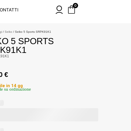
0
ONTATTI
gi
/
Seiko
/ Seiko 5 Sports SRPK91K1
KO 5 SPORTS
K91K1
K91K1
00
€
ile in 14 gg
le su ordinazione