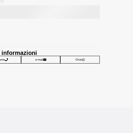
 informazioni
ama
e-mail
Chat