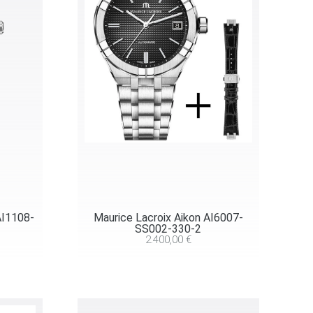
AI1108-
Maurice Lacroix Aikon AI6007-
SS002-330-2
2.400,00
€