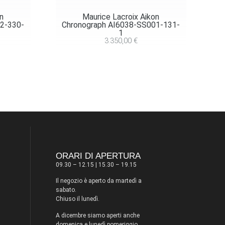
on
Maurice Lacroix Aikon
2-330-
Chronograph AI6038-SS001-131-
1
3.350,00
€
ORARI DI APERTURA
09.30 – 12.15 | 15.30 – 19.15
Il negozio è aperto da martedì a
sabato.
Chiuso il lunedì.
A dicembre siamo aperti anche
domenica e lunedì pomeriggio.