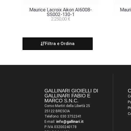
Maurice Lacroix Aikon AI6008-
Mauri
SS002-130-1
2.250,00
€
Filtra e Ordina
GALLINARI GIOIELLI DI
C
GALLINARI FABIO E
Co
MARCO S.N.C.
P
Corso Martiri della Libertà 25
Pr
25122 BRESCIA
C
Telefono: 030 3752341
E-mail:
info@gallinari.it
P. IVA 03200240178