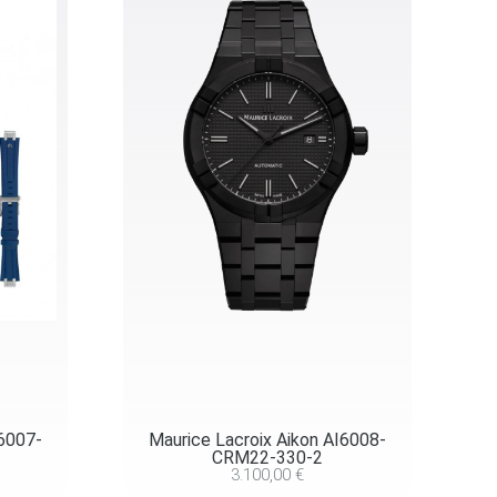
I6007-
Maurice Lacroix Aikon AI6008-
CRM22-330-2
3.100,00
€