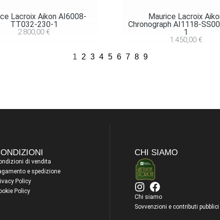
ce Lacroix Aikon AI6008-
Maurice Lacroix Aik
TT032-230-1
Chronograph AI1118-SS00
2.800,00
€
1
1.450,00
€
1
2
3
4
5
6
7
8
9
ONDIZIONI
CHI SIAMO
ndizioni di vendita
agamento e spedizione
ivacy Policy
ookie Policy
Chi siamo
Sovvenzioni e contributi pubblici