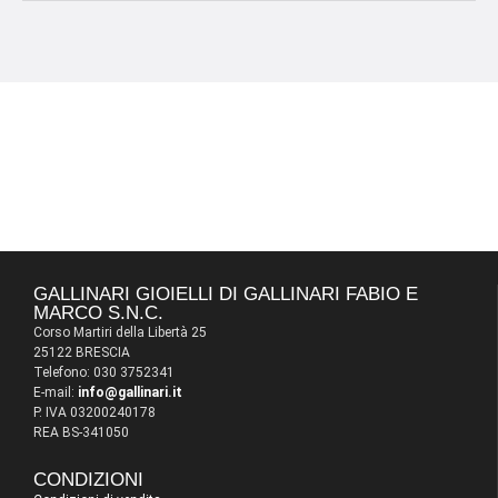
GALLINARI GIOIELLI DI GALLINARI FABIO E
MARCO S.N.C.
Corso Martiri della Libertà 25
25122 BRESCIA
Telefono: 030 3752341
E-mail:
info@gallinari.it
P. IVA 03200240178
REA BS-341050
CONDIZIONI