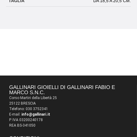
TAGLIA
DA 18,5 A 20,5 CM.
GALLINARI GIOIELLI DI GALLINARI FABIO E
MARCO S.N.C.
Corso Martiri della Libertà 25
25122 BRESCIA
Telefono: 030 3752341
E-mail:
info@gallinari.it
P. IVA 03200240178
REA BS-341050